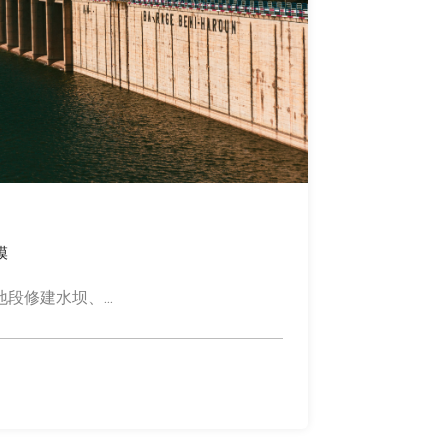
模
修建水坝、...