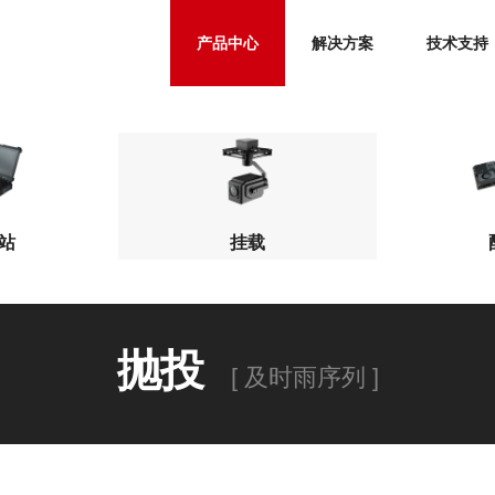
产品中心
解决方案
技术支持
站
挂载
抛投
[ 及时雨序列 ]