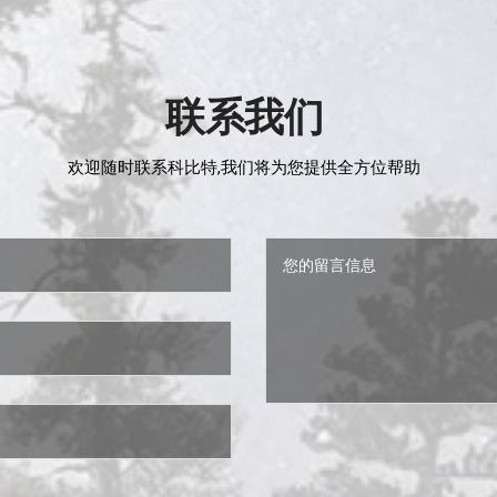
联系我们
欢迎随时联系科比特,我们将为您提供全方位帮助