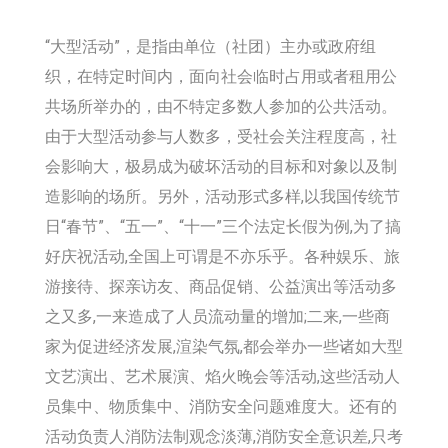
“大型活动”，是指由单位（社团）主办或政府组
织，在特定时间内，面向社会临时占用或者租用公
共场所举办的，由不特定多数人参加的公共活动。
由于大型活动参与人数多，受社会关注程度高，社
会影响大，极易成为破坏活动的目标和对象以及制
造影响的场所。另外，活动形式多样,以我国传统节
日“春节”、“五一”、“十一”三个法定长假为例,为了搞
好庆祝活动,全国上可谓是不亦乐乎。各种娱乐、旅
游接待、探亲访友、商品促销、公益演出等活动多
之又多,一来造成了人员流动量的增加;二来,一些商
家为促进经济发展,渲染气氛,都会举办一些诸如大型
文艺演出、艺术展演、焰火晚会等活动,这些活动人
员集中、物质集中、消防安全问题难度大。还有的
活动负责人消防法制观念淡薄,消防安全意识差,只考