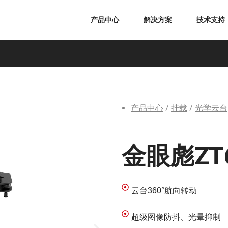
产品中心
解决方案
技术支持
产品中心
/
挂载
/
光学云台
金眼彪ZT
云台360°航向转动
超级图像防抖、光晕抑制