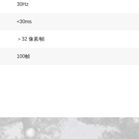
30Hz
<30ms
＞32 像素/帧
100帧