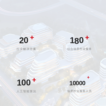
5
0
6
1
0
7
+
+
2
0
1
8
0
3
1
2
9
1
行业解决方案
综合场景作业服务
4
2
3
2
0
0
5
3
4
3
+
+
1
0
0
1
0
0
0
0
6
4
5
4
2
1
1
场景作业服务人员
人工智能算法
2
1
1
1
1
7
5
6
5
3
2
2
3
2
2
2
2