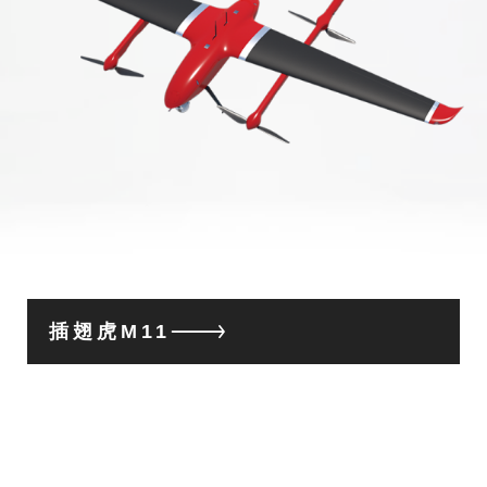
插翅虎M11